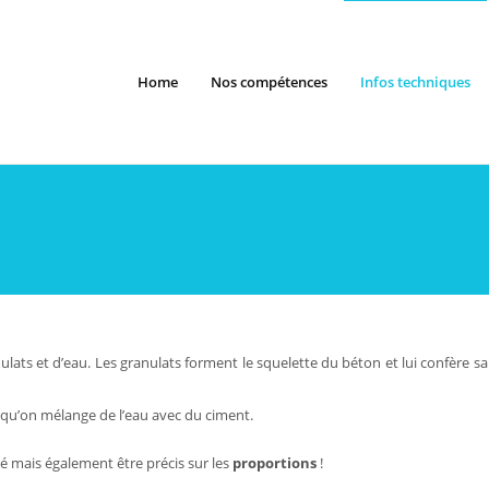
Home
Nos compétences
Infos techniques
ats et d’eau. Les granulats forment le squelette du béton et lui confère sa 
rsqu’on mélange de l’eau avec du ciment.
té mais également être précis sur les
proportions
!