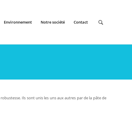
Environnement
Notre société
Contact
robustesse. Ils sont unis les uns aux autres par de la pâte de